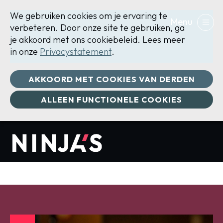
We gebruiken cookies om je ervaring te
verbeteren. Door onze site te gebruiken, ga
je akkoord met ons cookiebeleid. Lees meer
in onze
Privacystatement
.
AKKOORD MET COOKIES VAN DERDEN
ONZE COACHES
ALLEEN FUNCTIONELE COOKIES
De coaches van NINJA'S hebben jouw gezondheid
hoog in het vaandel staan. We werken alleen met
cercertificeerde coaches die jou, op een veilige
manier, goed laten bewegen. En dat met plezier!